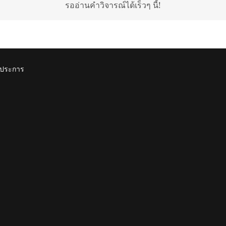
รออ่านคำวิจารณ์ได้เร็วๆ นี้!
ุกประการ